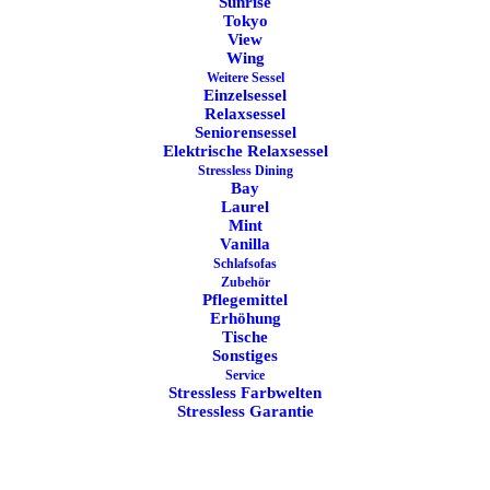
Sunrise
Tokyo
View
Stressless Paris
Stressless Sunrise
Wing
Leichtes Design mit urbaner
Weich gepolstert und angenehm
Linienführung
umhüllend
Weitere Sessel
Einzelsessel
Relaxsessel
Seniorensessel
Elektrische Relaxsessel
Stressless Dining
Bay
Nothing Found
Laurel
Mint
Vanilla
Schlafsofas
It seems we can’t find what you’re looking for. Perhaps
Zubehör
Pflegemittel
searching can help.
Erhöhung
Tische
Sonstiges
Service
Stressless Farbwelten
Stressless Garantie