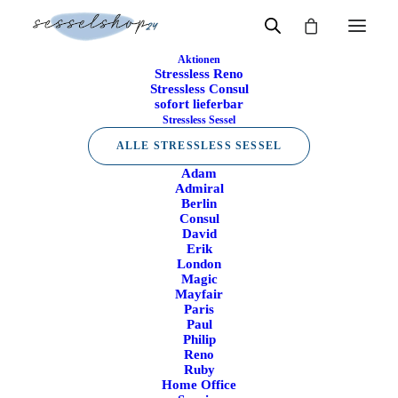
Aktionen
Stressless Reno
Start
Sessel
Stressless Sessel
Stressless Consul
Stressless Sessel
sofort lieferbar
Stressless Sessel
Viele Modelle sofort verfügbar
ALLE STRESSLESS SESSEL
Schnelle Lieferung direkt ab Lager
Gratis Lieferung
Adam
Bequem bis in Dein Wohnzimmer
Admiral
Gratis Retoure
Berlin
Mit 14 Tagen Rückgaberecht
Consul
David
Erik
Beliebte Stressless Modelle
Alle Sessel ansehen
↓
London
Magic
Mayfair
Stressless Consul
Stressless Mayfair
Paris
Schlankes, klassisches
Weiche Polsterung und zeitloser
Einstiegsmodell
Komfort
Paul
Philip
Reno
Ruby
Stressless Erik
Stressless London
Großzügig gepolstert mit hoher
Moderner Retro-Look mit schlanker
Home Office
Rückenlehne
Form