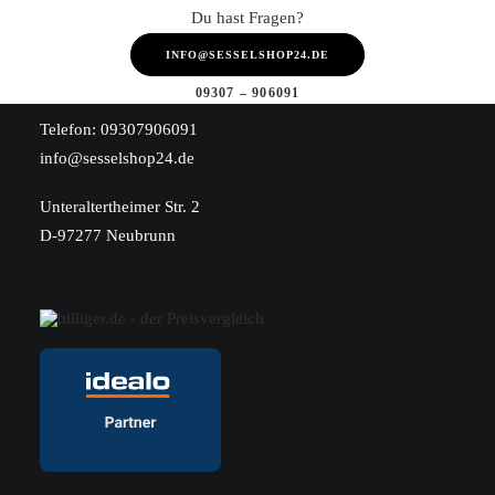
Du hast Fragen?
Wir sind für dich da
INFO@SESSELSHOP24.DE
09307 – 906091
Telefon:
09307906091
info@sesselshop24.de
Unteraltertheimer Str. 2
D-97277 Neubrunn