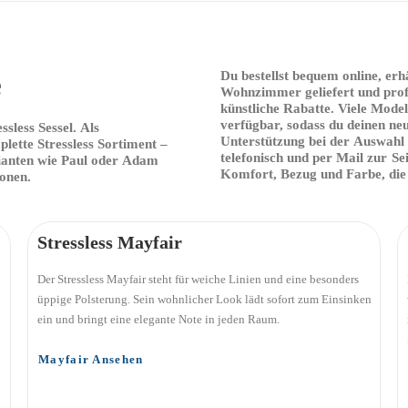
e
Du
bestellst
bequem
online,
erh
Wohnzimmer
geliefert
und
prof
künstliche
Rabatte.
Viele
Model
verfügbar,
sodass
du
deinen
ne
essless
Sessel.
Als
Unterstützung
bei
der
Auswahl
plette
Stressless
Sortiment
–
telefonisch
und
per
Mail
zur
Sei
ianten
wie
Paul
oder
Adam
Komfort,
Bezug
und
Farbe,
die
onen.
Stressless Mayfair
Der Stressless Mayfair steht für weiche Linien und eine besonders
üppige Polsterung. Sein wohnlicher Look lädt sofort zum Einsinken
ein und bringt eine elegante Note in jeden Raum.
Mayfair Ansehen