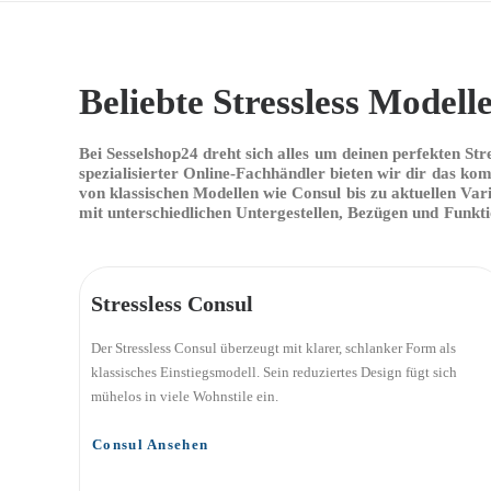
Beliebte Stressless Modell
Bei
Sesselshop24
dreht
sich
alles
um
deinen
perfekten
Str
spezialisierter
Online-Fachhändler
bieten
wir
dir
das
kom
von
klassischen
Modellen
wie
Consul
bis
zu
aktuellen
Var
mit
unterschiedlichen
Untergestellen,
Bezügen
und
Funkti
Stressless Consul
Der Stressless Consul überzeugt mit klarer, schlanker Form als
klassisches Einstiegsmodell. Sein reduziertes Design fügt sich
mühelos in viele Wohnstile ein.
Consul Ansehen