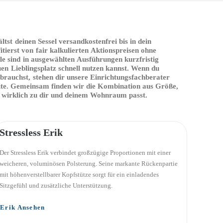
ältst
deinen
Sessel
versandkostenfrei
bis
in
dein
itierst
von
fair
kalkulierten
Aktionspreisen
ohne
le
sind
in
ausgewählten
Ausführungen
kurzfristig
uen
Lieblingsplatz
schnell
nutzen
kannst.
Wenn
du
brauchst,
stehen
dir
unsere
Einrichtungsfachberater
te.
Gemeinsam
finden
wir
die
Kombination
aus
Größe,
wirklich
zu
dir
und
deinem
Wohnraum
passt.
Stressless Erik
Der Stressless Erik verbindet großzügige Proportionen mit einer
weicheren, voluminösen Polsterung. Seine markante Rückenpartie
mit höhenverstellbarer Kopfstütze sorgt für ein einladendes
Sitzgefühl und zusätzliche Unterstützung.
Erik Ansehen