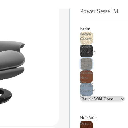
Power Sessel M
Farbe
Batick
Cream
Batick
Schwarz
Batick
Wild
Dove
Paloma
New
Cognac
Paloma
Sparrow
Blue
Holzfarbe
Braun