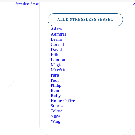
Stressless Sessel
W
ALLE STRESSLESS SESSEL
Adam
Admiral
Berlin
Consul
David
Erik
London
Magic
Mayfair
Paris
Paul
Philip
Reno
Ruby
Home Office
Sunrise
50€ Rabatt sichern
Tokyo
View
Mit dem Code: SESSEL5
Wing
Stressless