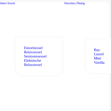
eitere Sessel
Stressless Dining
Einzelsessel
Bay
Relaxsessel
Laurel
Seniorensessel
Mint
Elektrische
Vanilla
Relaxsessel
0
 Admiral