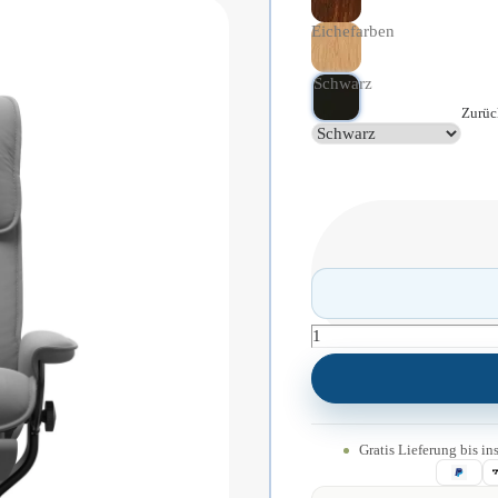
Eichefarben
Schwarz
Zurüc
Stressless
Admiral
|
Power
Sessel
M
Menge
Gratis Lieferung bis 