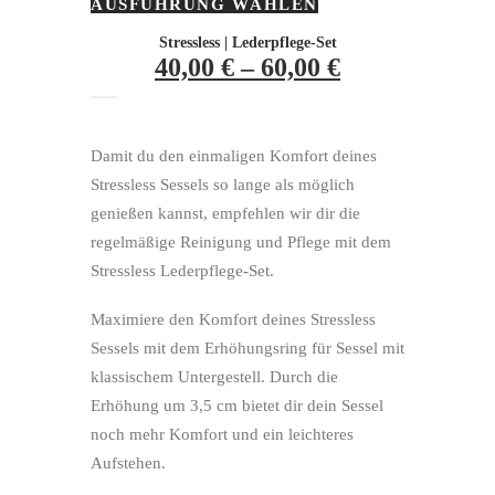
AUSFÜHRUNG WÄHLEN
Dieses
Produkt
weist
Stressless | Lederpflege-Set
mehrere
40,00
€
–
60,00
€
Varianten
auf.
Die
Optionen
können
Damit du den einmaligen Komfort deines
auf
Stressless Sessels so lange als möglich
der
Produktseite
genießen kannst, empfehlen wir dir die
gewählt
regelmäßige Reinigung und Pflege mit dem
werden
Stressless Lederpflege-Set.
Maximiere den Komfort deines Stressless
Sessels mit dem Erhöhungsring für Sessel mit
klassischem Untergestell. Durch die
Erhöhung um 3,5 cm bietet dir dein Sessel
noch mehr Komfort und ein leichteres
Aufstehen.