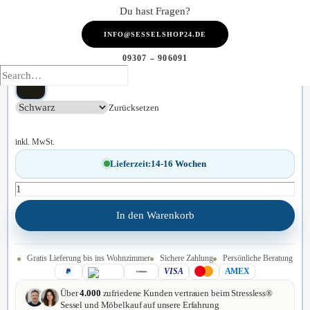
Du hast Fragen?
Braun
INFO@SESSELSHOP24.DE
Eichefarben
09307 – 906091
Schwarz
Zurücksetzen
inkl. MwSt.
Lieferzeit:
14-16 Wochen
Stressless
In den Warenkorb
Sessel
Wing
M
Gratis Lieferung bis ins Wohnzimmer
Sichere Zahlung
Persönliche Beratung
VISA
AMEX
|
Classic
Über
4.000
zufriedene Kunden vertrauen beim Stressless®
Sessel und Möbelkauf auf unsere Erfahrung