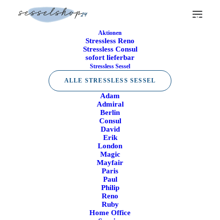
Aktionen
Stressless Reno
Stressless Consul
sofort lieferbar
Stressless Sessel
ALLE STRESSLESS SESSEL
Adam
Admiral
Berlin
Consul
David
Erik
London
Magic
Mayfair
Paris
Paul
Philip
50€ Rabatt sichern
Reno
Mit dem Code: SESSEL50
Ruby
Home Office