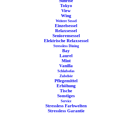
Sunrise
Tokyo
View
Stressless Sessel Wing M
Wing
Weitere Sessel
Classic Untergestell
Einzelsessel
Relaxsessel
Seniorensessel
Elektrische Relaxsessel
Farbe
Stressless Dining
Bay
Batick
Laurel
Schwarz
Mint
Batick
Vanilla
Wild
Schlafsofas
Dove
Zubehör
Paloma
Pflegemittel
Beige
Erhöhung
Tische
Paloma
Sonstiges
Light
Service
Grey
Paloma
Stressless Farbwelten
New
Stressless Garantie
Cognac
Holzfarbe