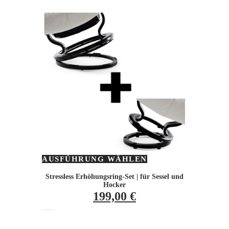
AUSFÜHRUNG WÄHLEN
Dieses
Produkt
weist
Stressless Erhöhungsring-Set | für Sessel und
Hocker
mehrere
199,00
€
Varianten
auf.
Die
Optionen
können