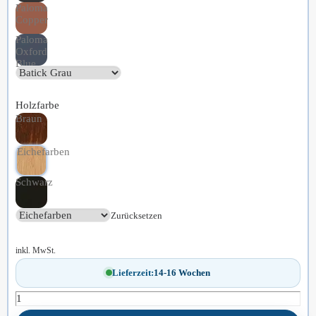
Paloma
Copper
Paloma
Oxford
Blue
Holzfarbe
Braun
Eichefarben
Schwarz
Zurücksetzen
inkl. MwSt.
Lieferzeit:
14-16 Wochen
Stressless