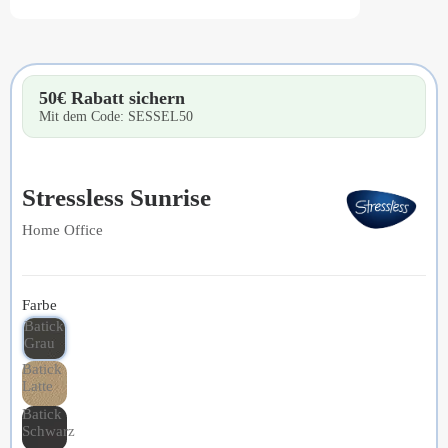
50€ Rabatt sichern
Mit dem Code: SESSEL50
Stressless Sunrise
Home Office
Farbe
Batick
Grau
Batick
Latte
Batick
Schwarz