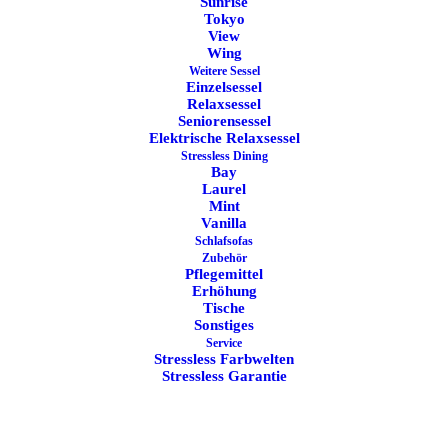
Sunrise
Tokyo
View
Wing
Weitere Sessel
Einzelsessel
Relaxsessel
Seniorensessel
Elektrische Relaxsessel
Stressless Dining
Bay
Laurel
Mint
Vanilla
Schlafsofas
Zubehör
Pflegemittel
Erhöhung
Tische
Sonstiges
Service
Stressless Farbwelten
Stressless Garantie