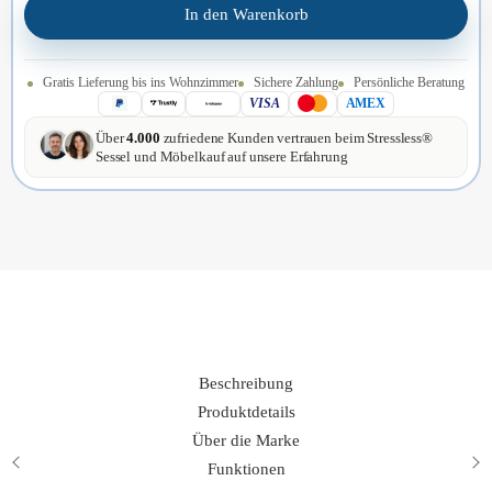
Sunrise
In den Warenkorb
|
Home
Gratis Lieferung bis ins Wohnzimmer
Sichere Zahlung
Persönliche Beratung
Office
VISA
AMEX
Menge
Über
4.000
zufriedene Kunden vertrauen beim Stressless®
Sessel und Möbelkauf auf unsere Erfahrung
Beschreibung
Produktdetails
Über die Marke
Funktionen