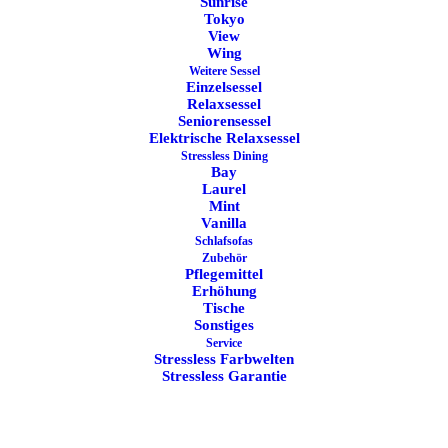
Sunrise
Tokyo
View
Wing
Weitere Sessel
Einzelsessel
Relaxsessel
Seniorensessel
Elektrische Relaxsessel
Stressless Dining
Bay
Laurel
Mint
Vanilla
Schlafsofas
Zubehör
Pflegemittel
Erhöhung
Tische
Sonstiges
Service
Stressless Farbwelten
Stressless Garantie