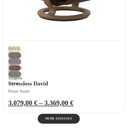
Batick
Cream
Batick
Mole
Batick
Wild
Paloma
Dove
New
Paloma
Cognac
Shadow
Stressless David
Green
Power Sessel
3.079,00
€
–
3.369,00
€
MEHR ANZEIGEN