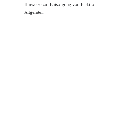
Hinweise zur Entsorgung von Elektro-
Altgeräten
Marke
Global comfort
Farbe Metall
Silber
Farbe
Anthrazit
Größe
M
Funktion
mit elektrischer Verstellung
Untergestell