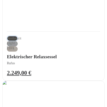
Anthrazit
Light
Grey
Lava
Elektrischer Relaxsessel
Rufus
2.249,00
€