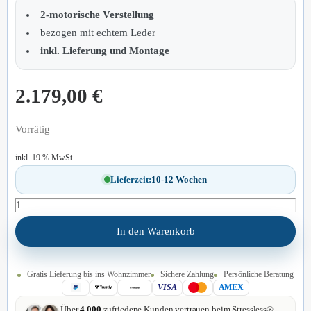
2-motorische Verstellung
bezogen mit echtem Leder
inkl. Lieferung und Montage
2.179,00
€
Vorrätig
inkl. 19 % MwSt.
Lieferzeit:
10-12 Wochen
Relaxsessel
Sitz.Konzept
In den Warenkorb
|
mit
Gratis Lieferung bis ins Wohnzimmer
Sichere Zahlung
Persönliche Beratung
elektrischer
VISA
AMEX
Verstellung
Über
4.000
zufriedene Kunden vertrauen beim Stressless®