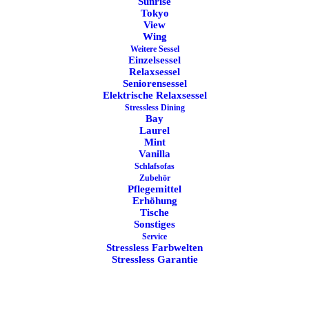
Sunrise
Tokyo
View
Stressless Paris
Stressless Sunrise
Wing
Leichtes Design mit urbaner
Weich gepolstert und angenehm
Linienführung
umhüllend
Weitere Sessel
Einzelsessel
Relaxsessel
Seniorensessel
AKTIONEN
SOFORT LIEFERBAR
BESTSELLER
Elektrische Relaxsessel
Stressless Dining
Bay
Filter zeigen
Laurel
Mint
Vanilla
ANGEBOT!
Schlafsofas
Zubehör
Pflegemittel
Erhöhung
Tische
Sonstiges
Service
Stressless Farbwelten
Stressless Garantie