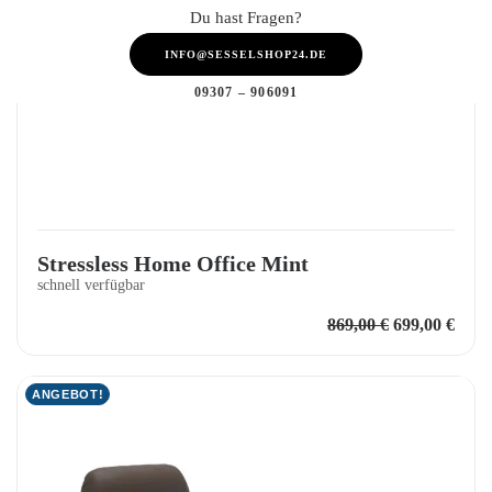
Du hast Fragen?
INFO@SESSELSHOP24.DE
09307 – 906091
Stressless Home Office Mint
schnell verfügbar
Ursprünglich
Aktu
869,00
€
699,00
€
Preis
Preis
war:
ist:
869,00 €
699,0
ANGEBOT!