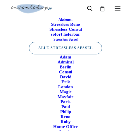
Aktionen
Stressless Reno
Start
Sessel
Stressless Sessel
Stressless Consul
Stressless Sessel
sofort lieferbar
Stressless Sessel
Viele Modelle sofort verfügbar
ALLE STRESSLESS SESSEL
Schnelle Lieferung direkt ab Lager
Gratis Lieferung
Adam
Bequem bis in Dein Wohnzimmer
Admiral
Gratis Retoure
Berlin
Mit 14 Tagen Rückgaberecht
Consul
David
Erik
Beliebte Stressless Modelle
Alle Sessel ansehen
↓
London
Magic
Mayfair
Stressless Consul
Stressless Mayfair
Paris
Schlankes, klassisches
Weiche Polsterung und zeitloser
Einstiegsmodell
Komfort
Paul
Philip
Reno
Ruby
Stressless Erik
Stressless London
Großzügig gepolstert mit hoher
Moderner Retro-Look mit schlanker
Home Office
Rückenlehne
Form