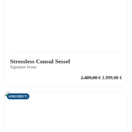
Stressless Consul Sessel
Signature braun
Ursprüngliche
Aktu
2.409,00
€
1.999,00
€
Preis
Preis
war:
ist:
2.409,00 €
1.999
ANGEBOT!