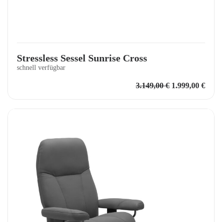
Stressless Sessel Sunrise Cross
schnell verfügbar
Ursprüngliche
Aktu
3.149,00
€
1.999,00
€
Preis
Preis
war:
ist:
3.149,00 €
1.999