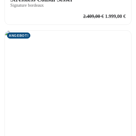
Signature bordeaux
Ursprüngliche
Aktu
2.409,00
€
1.999,00
€
Preis
Preis
war:
ist:
2.409,00 €
1.999
ANGEBOT!