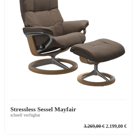
Stressless Sessel Mayfair
schnell verfügbar
Ursprüngliche
Aktu
3.269,00
€
2.199,00
€
Preis
Preis