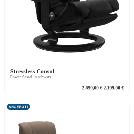
Stressless Consul
Power Sessel in schwarz
Ursprüngliche
Aktu
2.859,00
€
2.199,00
€
Preis
Preis
war:
ist:
2.859,00 €
2.199
ANGEBOT!