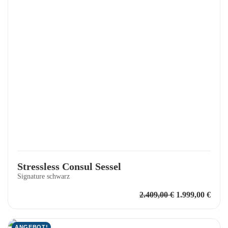
Stressless Consul Sessel
Signature schwarz
Ursprüngliche
Aktu
2.409,00
€
1.999,00
€
Preis
Preis
war:
ist:
2.409,00 €
1.999
ANGEBOT!